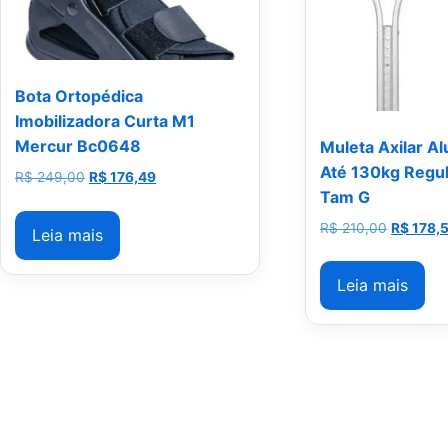
Bota Ortopédica
Imobilizadora Curta M1
Mercur Bc0648
Muleta Axilar Al
Até 130kg Regu
O preço original era: R$ 249,00.
O preço atual é: R$ 176,49.
R$
249,00
R$
176,49
Tam G
O preço o
R$
210,00
R$
178,
Leia mais
Leia mais