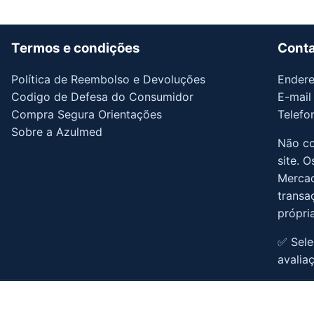
Termos e condições
Cont
Política de Reembolso e Devoluções
Endere
Codigo de Defesa do Consumidor
E-mail
Compra Segura Orientações
Telefo
Sobre a Azulmed
Não co
site. 
Mercad
transa
própri
✅ Sel
avalia