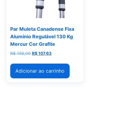
Par Muleta Canadense Fixa
Alumínio Regulável 130 Kg
Mercur Cor Grafite
0.
 154,00.
O preço original era: R$ 139,00.
O preço atual é: R$ 107,63.
R$
139,00
R$
107,63
Adicionar ao carrinho