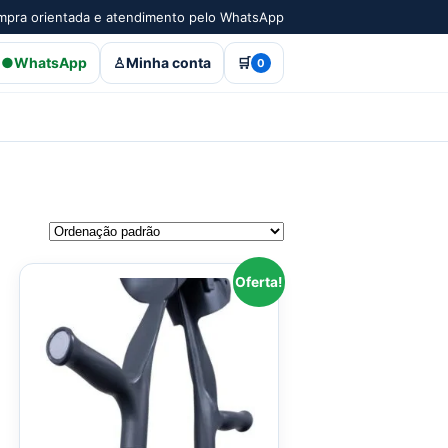
pra orientada e atendimento pelo WhatsApp
●
WhatsApp
♙
Minha conta
🛒
0
Oferta!