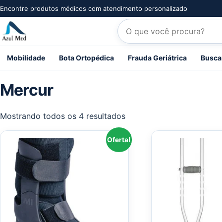
Pular para o conteúdo
Encontre produtos médicos com atendimento personalizado
Pesquisar produtos
Mobilidade
Bota Ortopédica
Frauda Geriátrica
Busca
Mercur
Mostrando todos os 4 resultados
Oferta!