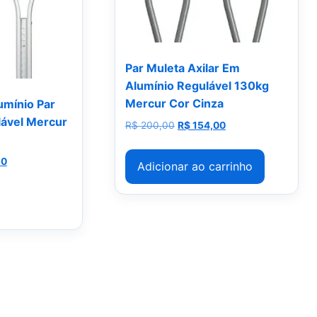
Par Muleta Axilar Em
Alumínio Regulável 130kg
Mercur Cor Cinza
umínio Par
lável Mercur
O preço original era: R$ 200,0
O preço atual é: R$
R$
200,00
R$
154,00
riginal era: R$ 210,00.
O preço atual é: R$ 178,50.
50
Adicionar ao carrinho