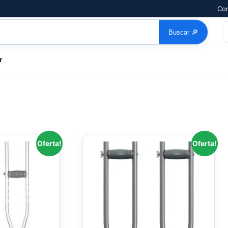
Com
Buscar
🔎
r
Oferta!
Oferta!