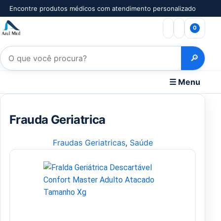
Pular para o conteúdo
Encontre produtos médicos com atendimento personalizado
0
Pesquisar produtos
🔎
☰ Menu
Frauda Geriatrica
Fraudas Geriatricas
, 
Saúde