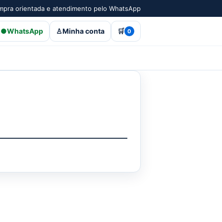
pra orientada e atendimento pelo WhatsApp
●
WhatsApp
♙
Minha conta
🛒
0