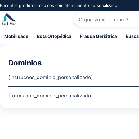
Pular para o conteúdo
Encontre produtos médicos com atendimento personalizado
Pesquisar produtos
Mobilidade
Bota Ortopédica
Frauda Geriátrica
Busca
Dominios
[instrucoes_dominio_personalizado]
[formulario_dominio_personalizado]