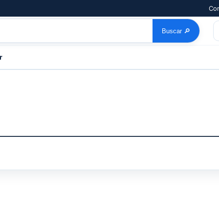
Com
Buscar
🔎
r